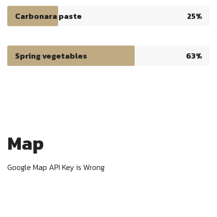
Carbonara paste
25%
Spring vegetables
63%
Map
Google Map API Key is Wrong