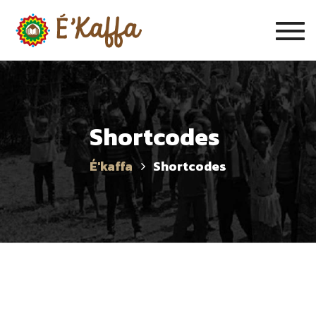
Togg
navig
Shortcodes
É'kaffa
Shortcodes