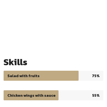
Skills
Salad with fruits
75%
Chicken wings with sauce
55%