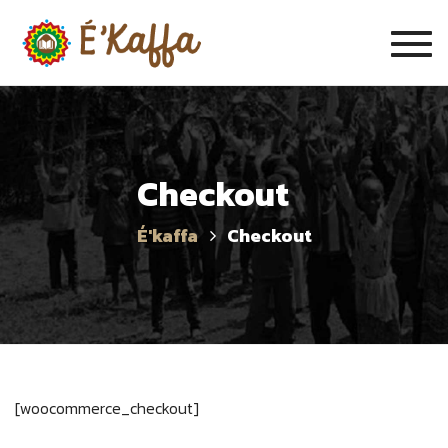
Togg
navig
Checkout
É'kaffa
Checkout
[woocommerce_checkout]